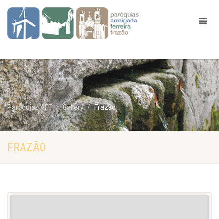
Paróquias AFF
Gallery
Frazão
FRAZÃO