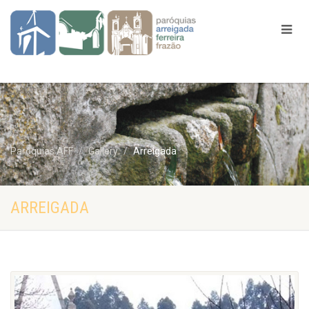
Paróquias AFF
Gallery
Arreigada
ARREIGADA