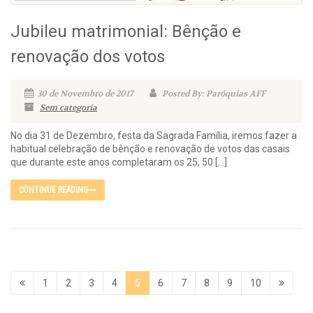
Jubileu matrimonial: Bênção e
renovação dos votos
30 de Novembro de 2017
Posted By: Paróquias AFF
Sem categoria
No dia 31 de Dezembro, festa da Sagrada Família, iremos fazer a
habitual celebração de bênção e renovação de votos das casais
que durante este anos completaram os 25, 50 […]
CONTINUE READING
1
2
3
4
5
6
7
8
9
10