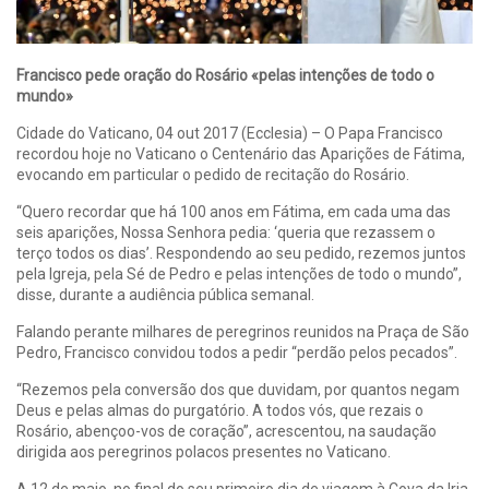
Francisco pede oração do Rosário «pelas intenções de todo o
mundo»
Cidade do Vaticano, 04 out 2017 (Ecclesia) – O Papa Francisco
recordou hoje no Vaticano o Centenário das Aparições de Fátima,
evocando em particular o pedido de recitação do Rosário.
“Quero recordar que há 100 anos em Fátima, em cada uma das
seis aparições, Nossa Senhora pedia: ‘queria que rezassem o
terço todos os dias’. Respondendo ao seu pedido, rezemos juntos
pela Igreja, pela Sé de Pedro e pelas intenções de todo o mundo”,
disse, durante a audiência pública semanal.
Falando perante milhares de peregrinos reunidos na Praça de São
Pedro, Francisco convidou todos a pedir “perdão pelos pecados”.
“Rezemos pela conversão dos que duvidam, por quantos negam
Deus e pelas almas do purgatório. A todos vós, que rezais o
Rosário, abençoo-vos de coração”, acrescentou, na saudação
dirigida aos peregrinos polacos presentes no Vaticano.
A 12 de maio, no final do seu primeiro dia de viagem à Cova da Iria,