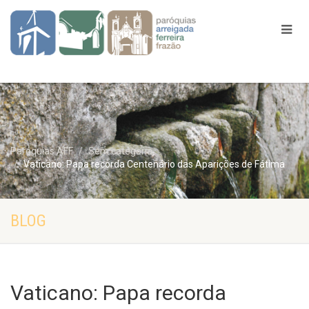
Paróquias AFF
Sem categoria
Vaticano: Papa recorda Centenário das Aparições de Fátima
BLOG
Vaticano: Papa recorda