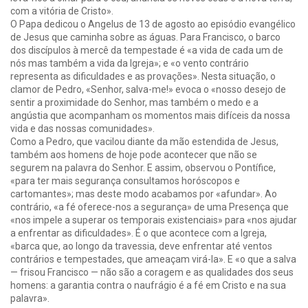
com a vitória de Cristo».
O Papa dedicou o Angelus de 13 de agosto ao episódio evangélico
de Jesus que caminha sobre as águas. Para Francisco, o barco
dos discípulos à mercê da tempestade é «a vida de cada um de
nós mas também a vida da Igreja»; e «o vento contrário
representa as dificuldades e as provações». Nesta situação, o
clamor de Pedro, «Senhor, salva-me!» evoca o «nosso desejo de
sentir a proximidade do Senhor, mas também o medo e a
angústia que acompanham os momentos mais difíceis da nossa
vida e das nossas comunidades».
Como a Pedro, que vacilou diante da mão estendida de Jesus,
também aos homens de hoje pode acontecer que não se
segurem na palavra do Senhor. E assim, observou o Pontífice,
«para ter mais segurança consultamos horóscopos e
cartomantes»; mas deste modo acabamos por «afundar». Ao
contrário, «a fé oferece-nos a segurança» de uma Presença que
«nos impele a superar os temporais existenciais» para «nos ajudar
a enfrentar as dificuldades». É o que acontece com a Igreja,
«barca que, ao longo da travessia, deve enfrentar até ventos
contrários e tempestades, que ameaçam virá-la». E «o que a salva
— frisou Francisco — não são a coragem e as qualidades dos seus
homens: a garantia contra o naufrágio é a fé em Cristo e na sua
palavra».