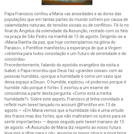
Papa Francisco confiou a Maria «as ansiedades e as dores das
populações que em tantas partes do mundo sofrem por causa de
calamidades naturais, de tensões sociais ou de conflitos». Fê-lo no
final do Angelus da solenidade da Assunção, recitado com os fiéis
na praça de São Pedro na manhã de 15 de agosto. Dirigindo-se a
«Maria Rainha da paz, que hoje contemplamos na glória do
Paraíso», o Pontífice manifestou a esperança de que a Virgem
«obtenha para todos consolação e um futuro de serenidade e de
concórdia».
Precedentemente, falando do episódio evangélico da visita a
Isabel, o Papa recordou que Deus faz «grandes coisas» com as
pessoas humildes, «porque a humildade é como um vazio que
deixa espaço a Deus». O humilde, explicou, «é poderoso porque é
humilde: não porque é forte». E exortou a um exame de
consciência a partir desta pergunta: «Como está a minha
humildade?». Sobre este aspeto, Francisco já tinha convidado a
refletir num tweet lançado no account @Pontifex em 13 de
agosto — «Em Maria vemos que a humildade não é uma virtude
dos fracos mas dos fortes, que não maltratam os outros para se
sentir importantes» — depois seguido pelo tweet mariano de 15
de agosto: «A Assunção de Maria diz respeito ao nosso futuro:
leva-nos a olhar para o céu, anuncia os novos céus e a nova terra,