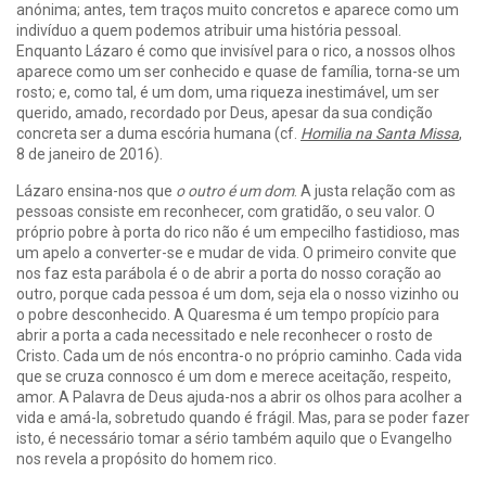
anónima; antes, tem traços muito concretos e aparece como um
indivíduo a quem podemos atribuir uma história pessoal.
Enquanto Lázaro é como que invisível para o rico, a nossos olhos
aparece como um ser conhecido e quase de família, torna-se um
rosto; e, como tal, é um dom, uma riqueza inestimável, um ser
querido, amado, recordado por Deus, apesar da sua condição
concreta ser a duma escória humana (cf.
Homilia na Santa Missa
,
8 de janeiro de 2016).
Lázaro ensina-nos que
o outro é um dom
. A justa relação com as
pessoas consiste em reconhecer, com gratidão, o seu valor. O
próprio pobre à porta do rico não é um empecilho fastidioso, mas
um apelo a converter-se e mudar de vida. O primeiro convite que
nos faz esta parábola é o de abrir a porta do nosso coração ao
outro, porque cada pessoa é um dom, seja ela o nosso vizinho ou
o pobre desconhecido. A Quaresma é um tempo propício para
abrir a porta a cada necessitado e nele reconhecer o rosto de
Cristo. Cada um de nós encontra-o no próprio caminho. Cada vida
que se cruza connosco é um dom e merece aceitação, respeito,
amor. A Palavra de Deus ajuda-nos a abrir os olhos para acolher a
vida e amá-la, sobretudo quando é frágil. Mas, para se poder fazer
isto, é necessário tomar a sério também aquilo que o Evangelho
nos revela a propósito do homem rico.