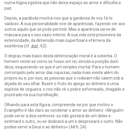
numa lógica egoísta que não deixa espaço ao amor e dificulta a
paz.
Depois, a parábola mostra-nos que a ganância do rico fá-lo
vaidoso. A sua personalidade vive de aparências, fazendo ver aos
outros aquilo que se pode permitir. Mas a aparência serve de
máscara para o seu vazio interior. A sua vida está prisioneira da
exterioridade, da dimensão mais superficial e efémera da
existência (cf.
ibid
.
, 62).
O degrau mais baixo desta deterioração moral é a soberba. O
homem veste-se como se fosse um rei, simula a posição dum
deus, esquecendo-se que é um simples mortal. Para o homem
corrompido pelo amor das riquezas, nada mais existe além do
próprio eu e, por isso, as pessoas que o rodeiam não caiem sob a
alçada do seu olhar. Assim o fruto do apego ao dinheiro é uma
espécie de cegueira: o rico não vê o pobre esfomeado, chagado e
prostrado na sua humilhação.
Olhando para esta figura, compreende-se por que motivo o
Evangelho é tão claro ao condenar o amor ao dinheiro: «Ninguém
pode servir a dois senhores: ou não gostará de um deles e
estimará o outro, ou se dedicará a um e desprezará o outro. Não
podeis servir a Deus e ao dinheiro» (
Mt
6, 24).