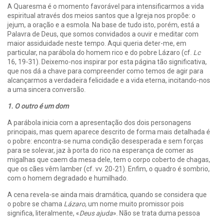
A Quaresma é o momento favorável para intensificarmos a vida
espiritual através dos meios santos que a Igreja nos propõe: o
jejum, a oração e a esmola. Na base de tudo isto, porém, está a
Palavra de Deus, que somos convidados a ouvir e meditar com
maior assiduidade neste tempo. Aqui queria deter-me, em
particular, na parábola do homem rico e do pobre Lázaro (cf.
Lc
16, 19-31). Deixemo-nos inspirar por esta página tão significativa,
que nos dá a chave para compreender como temos de agir para
alcançarmos a verdadeira felicidade e a vida eterna, incitando-nos
a uma sincera conversão.
1. O outro é um dom
A parábola inicia com a apresentação dos dois personagens
principais, mas quem aparece descrito de forma mais detalhada é
o pobre: encontra-se numa condição desesperada e sem forças
para se solevar, jaz à porta do rico na esperança de comer as
migalhas que caem da mesa dele, tem o corpo coberto de chagas,
que os cães vêm lamber (cf. vv. 20-21). Enfim, o quadro é sombrio,
com o homem degradado e humilhado.
A cena revela-se ainda mais dramática, quando se considera que
o pobre se chama
Lázaro
, um nome muito promissor pois
significa, literalmente, «
Deus ajuda
». Não se trata duma pessoa