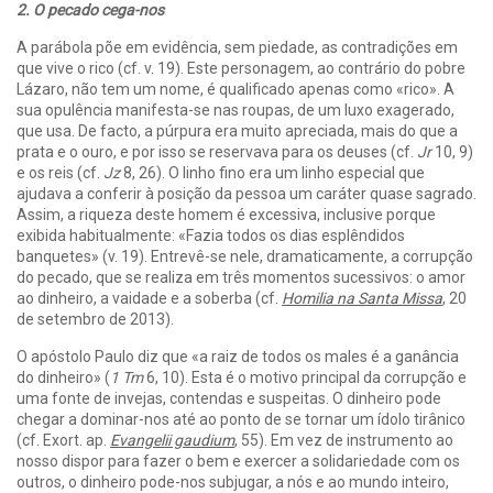
2. O pecado cega-nos
A parábola põe em evidência, sem piedade, as contradições em
que vive o rico (cf. v. 19). Este personagem, ao contrário do pobre
Lázaro, não tem um nome, é qualificado apenas como «rico». A
sua opulência manifesta-se nas roupas, de um luxo exagerado,
que usa. De facto, a púrpura era muito apreciada, mais do que a
prata e o ouro, e por isso se reservava para os deuses (cf.
Jr
10, 9)
e os reis (cf.
Jz
8, 26). O linho fino era um linho especial que
ajudava a conferir à posição da pessoa um caráter quase sagrado.
Assim, a riqueza deste homem é excessiva, inclusive porque
exibida habitualmente: «Fazia todos os dias esplêndidos
banquetes» (v. 19). Entrevê-se nele, dramaticamente, a corrupção
do pecado, que se realiza em três momentos sucessivos: o amor
ao dinheiro, a vaidade e a soberba (cf.
Homilia na Santa Missa
, 20
de setembro de 2013).
O apóstolo Paulo diz que «a raiz de todos os males é a ganância
do dinheiro» (
1 Tm
6, 10). Esta é o motivo principal da corrupção e
uma fonte de invejas, contendas e suspeitas. O dinheiro pode
chegar a dominar-nos até ao ponto de se tornar um ídolo tirânico
(cf. Exort. ap.
Evangelii gaudium
, 55). Em vez de instrumento ao
nosso dispor para fazer o bem e exercer a solidariedade com os
outros, o dinheiro pode-nos subjugar, a nós e ao mundo inteiro,