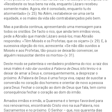
«Recebeste os teus bens na vida, enquanto Lázaro recebeu
somente males. Agora, ele é consolado, enquanto tu és
atormentado» (v. 25). No Além, restabelece-se uma certa
equidade, e os males da vida são contrabalançados pelo bem.
Mas a parábola continua, apresentando uma mensagem para
todos os cristãos. De facto o rico, que ainda tem irmãos vivos,
pede a Abraão que mande Lázaro avisá-los; mas Abraão
respondeu: «Têm Moisés e os Profetas; que os oiçam» (v. 29). E, à
sucessiva objeção do rico, acrescenta: «Se não dão ouvidos a
Moisés e aos Profetas, tão-pouco se deixarão convencer, se
alguém ressuscitar dentre os mortos» (v. 31).
Deste modo se patenteia o verdadeiro problema do rico: a raiz dos
seus males é
não dar ouvidos à Palavra de Deus
; isto levou-o a
deixar de amar a Deus e, consequentemente, a desprezar o
próximo. A Palavra de Deus é uma força viva, capaz de suscitar a
conversão no coração dos homens e orientar de novo a pessoa
para Deus. Fechar o coração ao dom de Deus que fala, tem como
consequência fechar o coração ao dom do irmão.
Amados irmãos e irmãs, a Quaresma é o tempo favorável para
nos renovarmos, encontrando Cristo vivo na sua Palavra, nos
Sacramentos e no próximo. O Senhor – que, nos quarenta dias