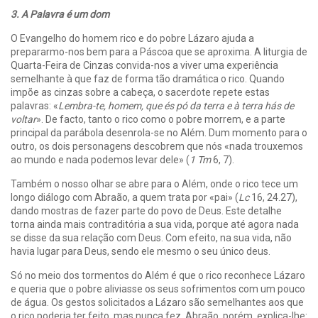
3. A Palavra é um dom
O Evangelho do homem rico e do pobre Lázaro ajuda a
prepararmo-nos bem para a Páscoa que se aproxima. A liturgia de
Quarta-Feira de Cinzas convida-nos a viver uma experiência
semelhante à que faz de forma tão dramática o rico. Quando
impõe as cinzas sobre a cabeça, o sacerdote repete estas
palavras: «
Lembra-te, homem, que és pó da terra e à terra hás de
voltar
». De facto, tanto o rico como o pobre morrem, e a parte
principal da parábola desenrola-se no Além. Dum momento para o
outro, os dois personagens descobrem que nós «nada trouxemos
ao mundo e nada podemos levar dele» (
1 Tm
6, 7).
Também o nosso olhar se abre para o Além, onde o rico tece um
longo diálogo com Abraão, a quem trata por «pai» (
Lc
16, 24.27),
dando mostras de fazer parte do povo de Deus. Este detalhe
torna ainda mais contraditória a sua vida, porque até agora nada
se disse da sua relação com Deus. Com efeito, na sua vida, não
havia lugar para Deus, sendo ele mesmo o seu único deus.
Só no meio dos tormentos do Além é que o rico reconhece Lázaro
e queria que o pobre aliviasse os seus sofrimentos com um pouco
de água. Os gestos solicitados a Lázaro são semelhantes aos que
o rico poderia ter feito, mas nunca fez. Abraão, porém, explica-lhe: