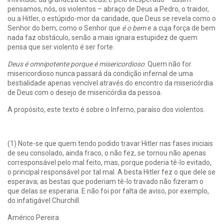
pensamos, nós, os violentos – abraço de Deus a Pedro, o traidor,
ou a Hitler, o estúpido-mor da caridade, que Deus se revela como o
Senhor do bem; como o Senhor que
é o bem
e a cuja força de bem
nada faz obstáculo, senão a mais ignara estupidez de quem
pensa que ser violento é ser forte.
Deus é omnipotente porque é misericordioso
. Quem não for
misericordioso nunca passará da condição infernal de uma
bestialidade apenas vencível através do encontro da misericórdia
de Deus com o desejo de misericórdia da pessoa.
A propósito, este texto é sobre o Inferno, paraíso dos violentos.
(1) Note-se que quem tendo podido travar Hitler nas fases iniciais
de seu consolado, ainda fraco, o não fez, se tornou não apenas
corresponsável pelo mal feito, mas, porque poderia tê-lo evitado,
o principal responsável por tal mal. A besta Hitler fez o que dele se
esperava; as bestas que poderiam tê-lo travado não fizeram o
que delas se esperaria. E não foi por falta de aviso, por exemplo,
do infatigável Churchill.
Américo Pereira