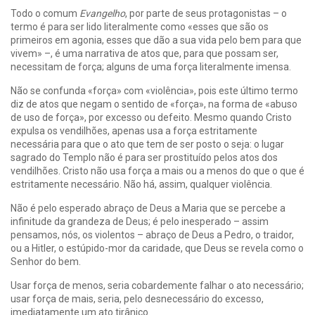
Todo o comum
Evangelho
, por parte de seus protagonistas – o
termo é para ser lido literalmente como «esses que são os
primeiros em agonia, esses que dão a sua vida pelo bem para que
vivem» –, é uma narrativa de atos que, para que possam ser,
necessitam de força; alguns de uma força literalmente imensa.
Não se confunda «força» com «violência», pois este último termo
diz de atos que negam o sentido de «força», na forma de «abuso
de uso de força», por excesso ou defeito. Mesmo quando Cristo
expulsa os vendilhões, apenas usa a força estritamente
necessária para que o ato que tem de ser posto o seja: o lugar
sagrado do Templo não é para ser prostituído pelos atos dos
vendilhões. Cristo não usa força a mais ou a menos do que o que é
estritamente necessário. Não há, assim, qualquer violência.
Não é pelo esperado abraço de Deus a Maria que se percebe a
infinitude da grandeza de Deus; é pelo inesperado – assim
pensamos, nós, os violentos – abraço de Deus a Pedro, o traidor,
ou a Hitler, o estúpido-mor da caridade, que Deus se revela como o
Senhor do bem.
Usar força de menos, seria cobardemente falhar o ato necessário;
usar força de mais, seria, pelo desnecessário do excesso,
imediatamente um ato tirânico.