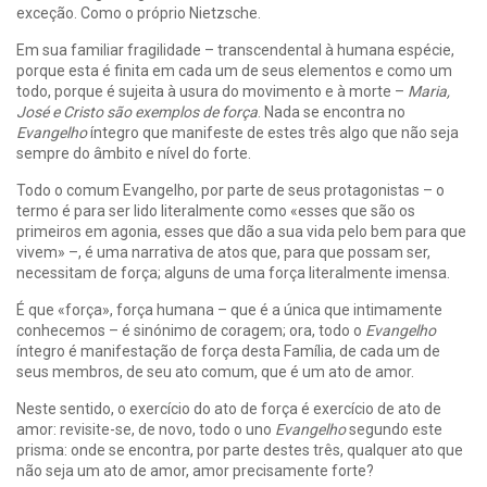
exceção. Como o próprio Nietzsche.
Em sua familiar fragilidade – transcendental à humana espécie,
porque esta é finita em cada um de seus elementos e como um
todo, porque é sujeita à usura do movimento e à morte –
Maria,
José e Cristo são exemplos de força
. Nada se encontra no
Evangelho
íntegro que manifeste de estes três algo que não seja
sempre do âmbito e nível do forte.
Todo o comum Evangelho, por parte de seus protagonistas – o
termo é para ser lido literalmente como «esses que são os
primeiros em agonia, esses que dão a sua vida pelo bem para que
vivem» –, é uma narrativa de atos que, para que possam ser,
necessitam de força; alguns de uma força literalmente imensa.
É que «força», força humana – que é a única que intimamente
conhecemos – é sinónimo de coragem; ora, todo o
Evangelho
íntegro é manifestação de força desta Família, de cada um de
seus membros, de seu ato comum, que é um ato de amor.
Neste sentido, o exercício do ato de força é exercício de ato de
amor: revisite-se, de novo, todo o uno
Evangelho
segundo este
prisma: onde se encontra, por parte destes três, qualquer ato que
não seja um ato de amor, amor precisamente forte?