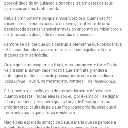
possibilidade de aniquilação a terceiros, sejam estes os seus
carrascos ou não, tanto monta.
Deus é omnipotente porque é misericordioso. Quem não for
misericordioso nunca passará da condição infernal de uma
bestialidade apenas vencível através do encontro da misericórdia
de Deus com o desejo de misericórdia da pessoa
Lembre-se o Hitler que quis destruir a Alemanha que considerava
tê-lo abandonado e, assim, merecia ser coaniquilada. Besta
incapaz de misericórdia.
Ora, o que a mensagem do frágil, mas sumamente forte Cristo,
veio trazer à humanidade mostra que a infinita grandeza
ontológica de Deus coincide precisamente com a sua infinita
capacidade
– que é, no mesmo ato, vontade – de
misericórdia
.
E, há, nesta revelação, algo de tremendamente irónico: se e
quando a besta – todas elas (e sou eu, por exemplo) – se dignar
olhar para Deus, perceberá quer a força de Deus, que a sua
própria força, ocultada pela sua fragilidade própria, essa que é
feita pela mania que a força é violência.
Não é pelo esperado abraço de Deus a Maria que se percebe a
infinitude da grandeza de Deus; é pelo inesperado – assim