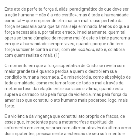
Este ato de perfeita força é, aliás, paradigmático do que deve ser
a ação humana – não é a «do cristão», mas é toda a humanidade
como tal – que empreende eliminar um mal: o uso perfeito da
força necessária para que tal mal seja eliminado. Menos do que a
força necessária e, por tal ato errado, imediatamente, quem tal
opera se torna cúmplice do mesmo mal (é este o triste panorama
em que a humanidade sempre viveu, quando, porque não tem
força suficiente contra o mal, com ele
colabora
, isto é, colabora
com quem realiza o mal). (1)
O momento em que a força superlativa de Cristo se revela com
maior grandeza é quando perdoa a quem o destrói em sua
condição humana incarnada. É a misericórdia, como absolvição de
toda a maldade, como metamorfose de todo o mal através da
metamorfose da relação entre carrasco e vítima, quando esta
supera o carrasco não pela força da violência, mas pela força do
amor, isso que constitui o ato humano mais poderoso, logo, mais
forte.
É a violência da vingança que constitui ato próprio de fracos, de
esses que, impotentes para a metamorfose espiritual do
sofrimento em amor, se procuram afirmar através da última arma
dos impotentes, precisamente a extensão de seu sofrimento e