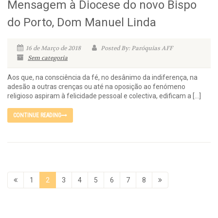
Mensagem à Diocese do novo Bispo
do Porto, Dom Manuel Linda
16 de Março de 2018
Posted By: Paróquias AFF
Sem categoria
Aos que, na consciência da fé, no desânimo da indiferença, na
adesão a outras crenças ou até na oposição ao fenómeno
religioso aspiram à felicidade pessoal e colectiva, edificam a […]
CONTINUE READING
1
2
3
4
5
6
7
8