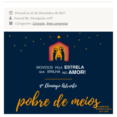
Posted on 22 de Dezembro de 2017
Posted By: Paróquias AFF
Categories:
Liturgia
,
Sem categoria